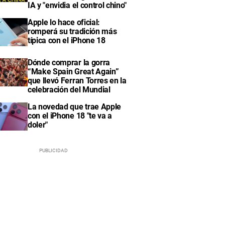
IA y "envidia el control chino"
Apple lo hace oficial:
romperá su tradición más
típica con el iPhone 18
Dónde comprar la gorra
“Make Spain Great Again”
que llevó Ferran Torres en la
celebración del Mundial
La novedad que trae Apple
con el iPhone 18 "te va a
doler"