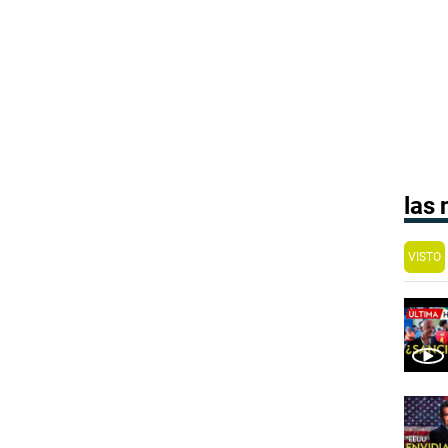
las
VISTO