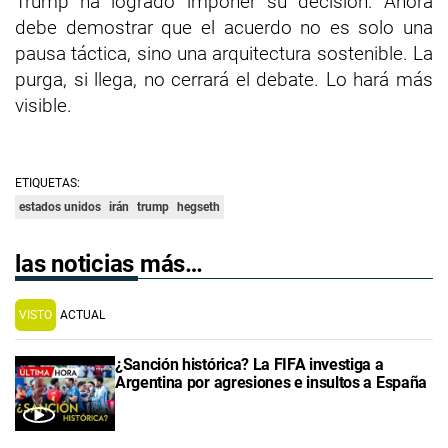
Trump ha logrado imponer su decisión. Ahora
debe demostrar que el acuerdo no es solo una
pausa táctica, sino una arquitectura sostenible. La
purga, si llega, no cerrará el debate. Lo hará más
visible.
ETIQUETAS:
estados unidos
irán
trump
hegseth
las noticias más…
VISTO
ACTUAL
¿Sanción histórica? La FIFA investiga a
Argentina por agresiones e insultos a España