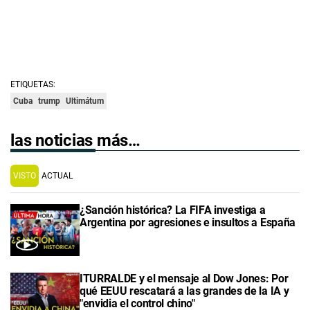
ETIQUETAS:
Cuba
trump
Ultimátum
las noticias más…
VISTO
ACTUAL
¿Sanción histórica? La FIFA investiga a
Argentina por agresiones e insultos a España
ITURRALDE y el mensaje al Dow Jones: Por
qué EEUU rescatará a las grandes de la IA y
"envidia el control chino"