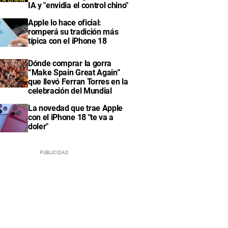
IA y "envidia el control chino"
Apple lo hace oficial:
romperá su tradición más
típica con el iPhone 18
Dónde comprar la gorra
“Make Spain Great Again”
que llevó Ferran Torres en la
celebración del Mundial
La novedad que trae Apple
con el iPhone 18 "te va a
doler"