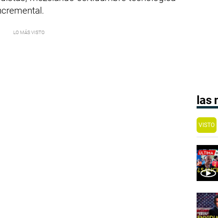
ncremental.
las
VISTO