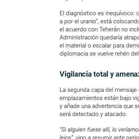
El diagnóstico es inequívoco: c
a por el uranio”, está colocand
el acuerdo con Teherán no inclu
Administración quedaría atrapa
el material o escalar para demo
diplomacia se vuelve rehén del t
Vigilancia total y amen
La segunda capa del mensaje e
emplazamientos están bajo vigi
y añade una advertencia que su
será detectado y atacado.
“Si alguien fuese allí, lo verí
lejos”
, vino a resumir ante per