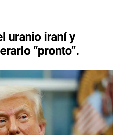
 uranio iraní y
rarlo “pronto”.