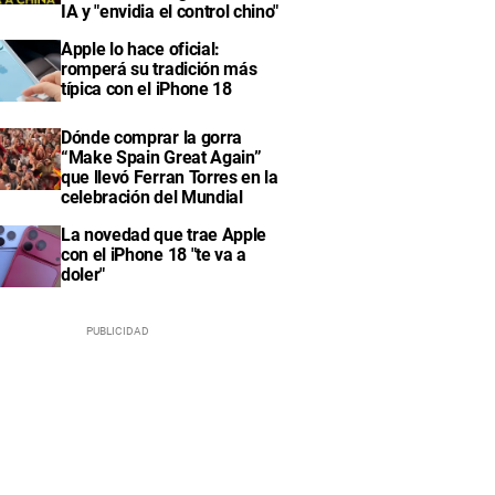
IA y "envidia el control chino"
Apple lo hace oficial:
romperá su tradición más
típica con el iPhone 18
Dónde comprar la gorra
“Make Spain Great Again”
que llevó Ferran Torres en la
celebración del Mundial
La novedad que trae Apple
con el iPhone 18 "te va a
doler"