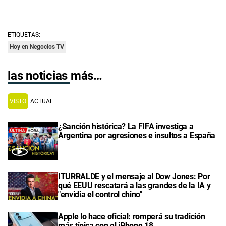
ETIQUETAS:
Hoy en Negocios TV
las noticias más…
VISTO
ACTUAL
¿Sanción histórica? La FIFA investiga a
Argentina por agresiones e insultos a España
ITURRALDE y el mensaje al Dow Jones: Por
qué EEUU rescatará a las grandes de la IA y
"envidia el control chino"
Apple lo hace oficial: romperá su tradición
más típica con el iPhone 18