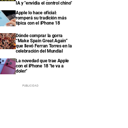
IA y "envidia el control chino"
Apple lo hace oficial:
romperá su tradición más
típica con el iPhone 18
Dónde comprar la gorra
“Make Spain Great Again”
que llevó Ferran Torres en la
celebración del Mundial
La novedad que trae Apple
con el iPhone 18 "te va a
doler"