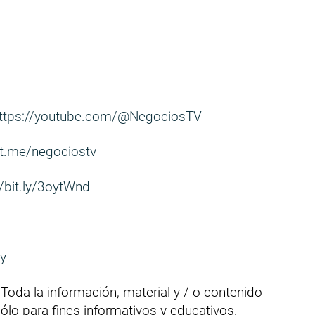
ttps://youtube.com/@NegociosTV
/t.me/negociostv
//bit.ly/3oytWnd
uy
Toda la información, material y / o contenido
ólo para fines informativos y educativos.