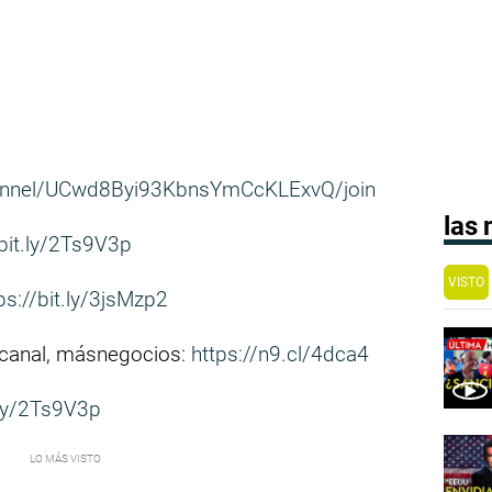
annel/UCwd8Byi93KbnsYmCcKLExvQ/join
las
/bit.ly/2Ts9V3p
VISTO
ps://bit.ly/3jsMzp2
 canal, másnegocios:
https://n9.cl/4dca4
.ly/2Ts9V3p