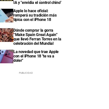
IA y "envidia el control chino"
Apple lo hace oficial:
romperá su tradición más
típica con el iPhone 18
Dónde comprar la gorra
“Make Spain Great Again”
que llevó Ferran Torres en la
celebración del Mundial
La novedad que trae Apple
con el iPhone 18 "te va a
doler"