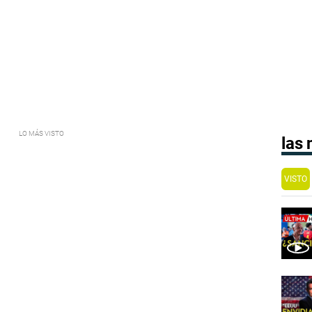
las
VISTO