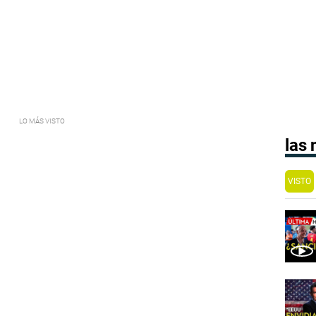
las
VISTO