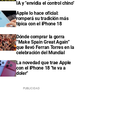
IA y "envidia el control chino"
Apple lo hace oficial:
romperá su tradición más
típica con el iPhone 18
Dónde comprar la gorra
“Make Spain Great Again”
que llevó Ferran Torres en la
celebración del Mundial
La novedad que trae Apple
con el iPhone 18 "te va a
doler"