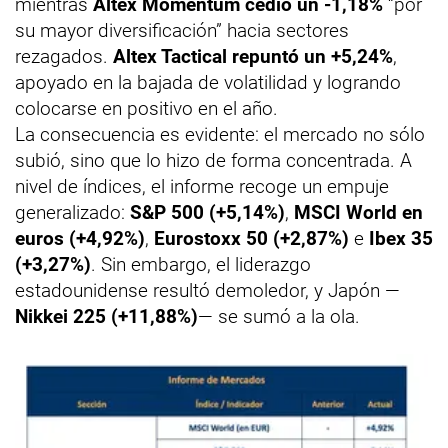
mientras
Altex Momentum cedió un -1,18%
“por
su mayor diversificación” hacia sectores
rezagados.
Altex Tactical repuntó un +5,24%
,
apoyado en la bajada de volatilidad y logrando
colocarse en positivo en el año.
La consecuencia es evidente: el mercado no sólo
subió, sino que lo hizo de forma concentrada. A
nivel de índices, el informe recoge un empuje
generalizado:
S&P 500 (+5,14%)
,
MSCI World en
euros (+4,92%)
,
Eurostoxx 50 (+2,87%)
e
Ibex 35
(+3,27%)
. Sin embargo, el liderazgo
estadounidense resultó demoledor, y Japón —
Nikkei 225 (+11,88%)
— se sumó a la ola.