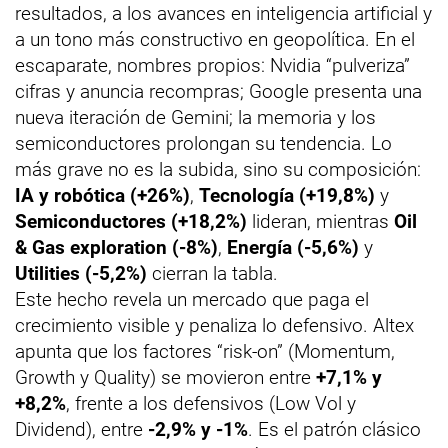
resultados, a los avances en inteligencia artificial y
a un tono más constructivo en geopolítica. En el
escaparate, nombres propios: Nvidia “pulveriza”
cifras y anuncia recompras; Google presenta una
nueva iteración de Gemini; la memoria y los
semiconductores prolongan su tendencia. Lo
más grave no es la subida, sino su composición:
IA y robótica (+26%)
,
Tecnología (+19,8%)
y
Semiconductores (+18,2%)
lideran, mientras
Oil
& Gas exploration (-8%)
,
Energía (-5,6%)
y
Utilities (-5,2%)
cierran la tabla.
Este hecho revela un mercado que paga el
crecimiento visible y penaliza lo defensivo. Altex
apunta que los factores “risk-on” (Momentum,
Growth y Quality) se movieron entre
+7,1% y
+8,2%
, frente a los defensivos (Low Vol y
Dividend), entre
-2,9% y -1%
. Es el patrón clásico