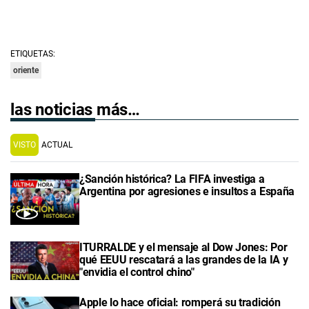
ETIQUETAS:
oriente
las noticias más…
VISTO
ACTUAL
¿Sanción histórica? La FIFA investiga a
Argentina por agresiones e insultos a España
ITURRALDE y el mensaje al Dow Jones: Por
qué EEUU rescatará a las grandes de la IA y
"envidia el control chino"
Apple lo hace oficial: romperá su tradición