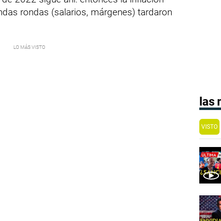
ndas rondas (salarios, márgenes) tardaron
las
VISTO