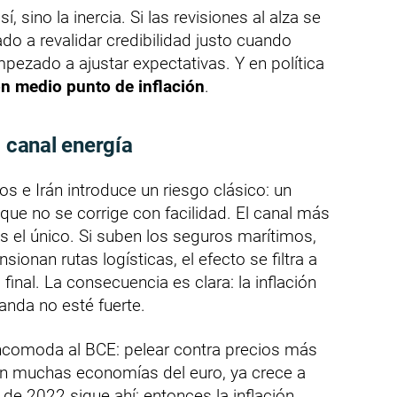
, sino la inercia. Si las revisiones al alza se
do a revalidar credibilidad justo cuando
ezado a ajustar expectativas. Y en política
on medio punto de inflación
.
l canal energía
os e Irán introduce un riesgo clásico: un
 que no se corrige con facilidad. El canal más
es el único. Si suben los seguros marítimos,
sionan rutas logísticas, el efecto se filtra a
inal. La consecuencia es clara: la inflación
nda no esté fuerte.
ncomoda al BCE: pelear contra precios más
en muchas economías del euro, ya crece a
e 2022 sigue ahí: entonces la inflación