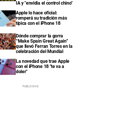
IA y "envidia el control chino"
Apple lo hace oficial:
romperá su tradición más
típica con el iPhone 18
Dónde comprar la gorra
“Make Spain Great Again”
que llevó Ferran Torres en la
celebración del Mundial
La novedad que trae Apple
con el iPhone 18 "te va a
doler"