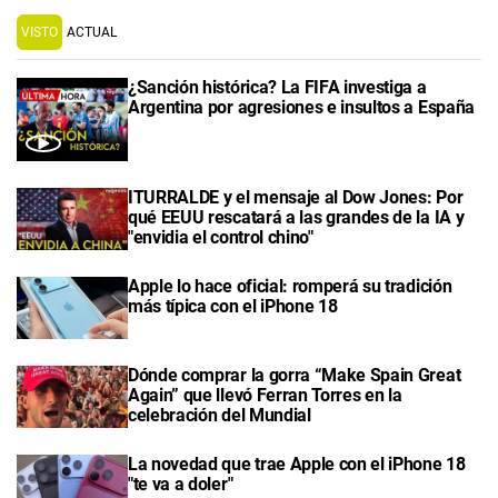
VISTO
ACTUAL
¿Sanción histórica? La FIFA investiga a
Argentina por agresiones e insultos a España
ITURRALDE y el mensaje al Dow Jones: Por
qué EEUU rescatará a las grandes de la IA y
"envidia el control chino"
Apple lo hace oficial: romperá su tradición
más típica con el iPhone 18
Dónde comprar la gorra “Make Spain Great
Again” que llevó Ferran Torres en la
celebración del Mundial
La novedad que trae Apple con el iPhone 18
"te va a doler"