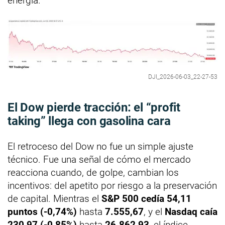
energía.
DJI_2026-06-03_22-27-53
El Dow pierde tracción: el “profit
taking” llega con gasolina cara
El retroceso del Dow no fue un simple ajuste
técnico. Fue una señal de cómo el mercado
reacciona cuando, de golpe, cambian los
incentivos: del apetito por riesgo a la preservación
de capital. Mientras el
S&P 500 cedía 54,11
puntos (-0,74%)
hasta
7.555,67
, y el
Nasdaq caía
230,97 (-0,85%)
hasta
26.862,93
, el índice