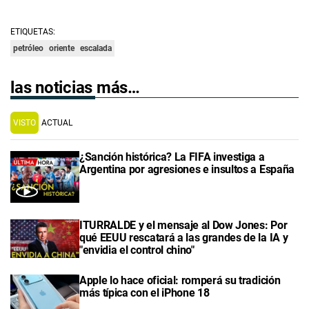
ETIQUETAS:
petróleo
oriente
escalada
las noticias más…
VISTO
ACTUAL
¿Sanción histórica? La FIFA investiga a
Argentina por agresiones e insultos a España
ITURRALDE y el mensaje al Dow Jones: Por
qué EEUU rescatará a las grandes de la IA y
"envidia el control chino"
Apple lo hace oficial: romperá su tradición
más típica con el iPhone 18