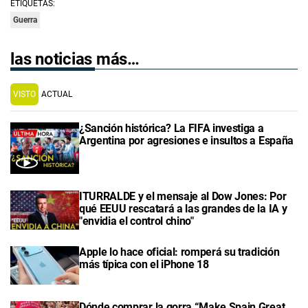
ETIQUETAS:
Guerra
las noticias más…
VISTO
ACTUAL
¿Sanción histórica? La FIFA investiga a
Argentina por agresiones e insultos a España
ITURRALDE y el mensaje al Dow Jones: Por
qué EEUU rescatará a las grandes de la IA y
"envidia el control chino"
Apple lo hace oficial: romperá su tradición
más típica con el iPhone 18
Dónde comprar la gorra “Make Spain Great