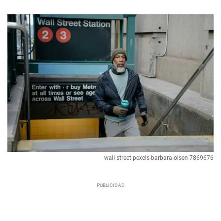
wall street pexels-barbara-olsen-7869676