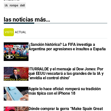
IA
rompe
dell
las noticias más…
VISTO
ACTUAL
¿Sanción histórica? La FIFA investiga a
Argentina por agresiones e insultos a España
ITURRALDE y el mensaje al Dow Jones: Por
qué EEUU rescatará a las grandes de la IA y
"envidia el control chino"
Apple lo hace oficial: romperá su tradición
más típica con el iPhone 18
Dónde comprar la gorra “Make Spain Great