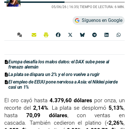
05/06/26 |
16:35
| TIEMPO DE LECTURA: 6 MIN.
Síguenos en Google
Europa desafía los malos datos: el DAX sube pese al
frenazo alemán
La plata se dispara un 2% y el oro vuelve a rugir
El empleo de EEUU pone nerviosa a Asia: el Nikkei pierde
casi un 1%
El oro cayó hasta
4.379,60 dólares
por onza, un
recorte del
2,14%
. La plata se desplomó
5,13%
,
hasta
70,09 dólares
, con ventas en
cascada. También cedieron el platino (
-2,26%
,