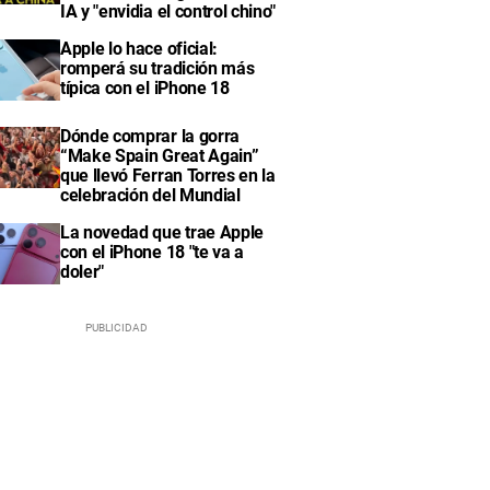
IA y "envidia el control chino"
Apple lo hace oficial:
romperá su tradición más
típica con el iPhone 18
Dónde comprar la gorra
“Make Spain Great Again”
que llevó Ferran Torres en la
celebración del Mundial
La novedad que trae Apple
con el iPhone 18 "te va a
doler"