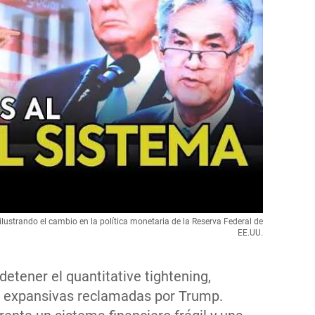
lustrando el cambio en la política monetaria de la Reserva Federal de
EE.UU.
etener el quantitative tightening,
as expansivas reclamadas por Trump.