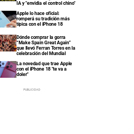
IA y "envidia el control chino"
Apple lo hace oficial:
romperá su tradición más
típica con el iPhone 18
Dónde comprar la gorra
“Make Spain Great Again”
que llevó Ferran Torres en la
celebración del Mundial
La novedad que trae Apple
con el iPhone 18 "te va a
doler"