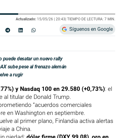
Actualizado:
15/05/26 |
20:43
| TIEMPO DE LECTURA: 7 MIN.
Síguenos en Google
eo puede desatar un nuevo rally
 DAX sube pese al frenazo alemán
elve a rugir
,77%) y Nasdaq 100 en 29.580 (+0,73%)
: el
 al titular de Donald Trump.
 prometiendo “acuerdos comerciales
bre en Washington en septiembre.
vuelve al primer plano, Finlandia activa alertas
iaje a China.
sin piedad:
dólar firme (DXY 99,08)
,
oro en