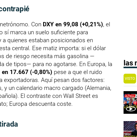
 contrapié
de metrónomo. Con
DXY en 99,08 (+0,21%)
, el
ro sí marca un suelo suficiente para
y a quienes estaban posicionados en
sta central. Ese matiz importa: si el dólar
vos de riesgo necesita más gasolina —
las
da de tipos— para no agotarse. En Europa, la
 en 17.667 (-0,80%)
pese a que el ruido
VISTO
 a exportadoras. Aquí pesan dos factores:
s, y un calendario macro cargado (Alemania,
pañola). El contraste con Wall Street es
to; Europa descuenta coste.
tirada