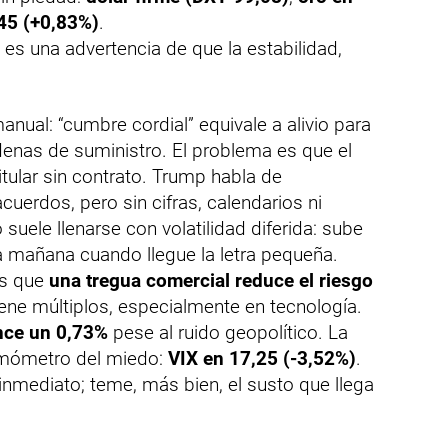
45 (+0,83%)
.
 es una advertencia de que la estabilidad,
manual: “cumbre cordial” equivale a alivio para
denas de suministro. El problema es que el
ular sin contrato. Trump habla de
acuerdos, pero sin cifras, calendarios ni
suele llenarse con volatilidad diferida: sube
ta mañana cuando llegue la letra pequeña.
es que
una tregua comercial reduce el riesgo
ene múltiplos, especialmente en tecnología.
nce un 0,73%
pese al ruido geopolítico. La
ermómetro del miedo:
VIX en 17,25 (-3,52%)
.
nmediato; teme, más bien, el susto que llega