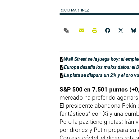
ROCIO MARTÍNEZ
Wall Street se la juega hoy: el empl
Europa desafía los malos datos: el
La plata se dispara un 2% y el oro vu
S&P 500 en 7.501 puntos (+0
mercado ha preferido agarrarse
El presidente abandona Pekín
fantásticos” con Xi y una cum
Pero la paz tiene grietas: Irán 
por drones y Putin prepara su v
Con ese cóctel, el dinero rota 