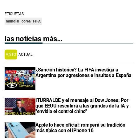
ETIQUETAS:
mundial
corea
FIFA
las noticias más…
VISTO
ACTUAL
¿Sanción histórica? La FIFA investiga a
Argentina por agresiones e insultos a España
ITURRALDE y el mensaje al Dow Jones: Por
qué EEUU rescatará a las grandes de la IA y
"envidia el control chino"
Apple lo hace oficial: romperá su tradición
más típica con el iPhone 18