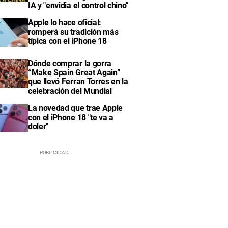
IA y "envidia el control chino"
Apple lo hace oficial:
romperá su tradición más
típica con el iPhone 18
Dónde comprar la gorra
“Make Spain Great Again”
que llevó Ferran Torres en la
celebración del Mundial
La novedad que trae Apple
con el iPhone 18 "te va a
doler"