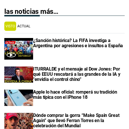
las noticias más…
VISTO
ACTUAL
¿Sanción histórica? La FIFA investiga a
Argentina por agresiones e insultos a España
ITURRALDE y el mensaje al Dow Jones: Por
qué EEUU rescatará a las grandes de la IA y
"envidia el control chino"
Apple lo hace oficial: romperá su tradición
más típica con el iPhone 18
Dónde comprar la gorra “Make Spain Great
Again” que llevó Ferran Torres en la
celebración del Mundial