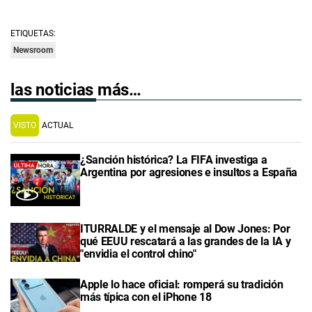
ETIQUETAS:
Newsroom
las noticias más…
VISTO
ACTUAL
¿Sanción histórica? La FIFA investiga a
Argentina por agresiones e insultos a España
ITURRALDE y el mensaje al Dow Jones: Por
qué EEUU rescatará a las grandes de la IA y
"envidia el control chino"
Apple lo hace oficial: romperá su tradición
más típica con el iPhone 18