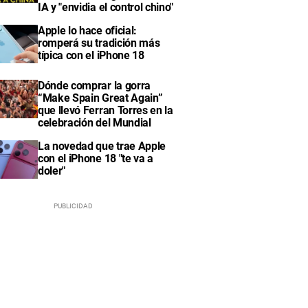
IA y "envidia el control chino"
Apple lo hace oficial:
romperá su tradición más
típica con el iPhone 18
Dónde comprar la gorra
“Make Spain Great Again”
que llevó Ferran Torres en la
celebración del Mundial
La novedad que trae Apple
con el iPhone 18 "te va a
doler"