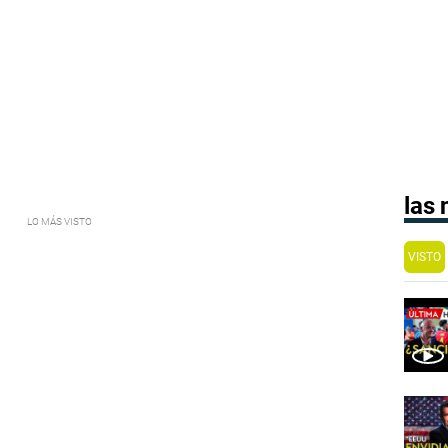
las
VISTO