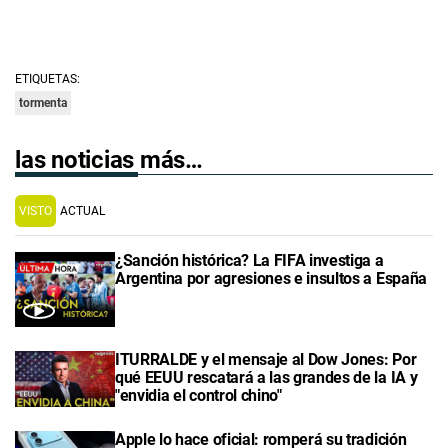
ETIQUETAS:
tormenta
las noticias más…
VISTO
ACTUAL
¿Sanción histórica? La FIFA investiga a
Argentina por agresiones e insultos a España
ITURRALDE y el mensaje al Dow Jones: Por
qué EEUU rescatará a las grandes de la IA y
"envidia el control chino"
Apple lo hace oficial: romperá su tradición