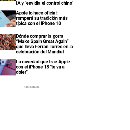
IA y "envidia el control chino"
Apple lo hace oficial:
romperá su tradición más
típica con el iPhone 18
Dónde comprar la gorra
“Make Spain Great Again”
que llevó Ferran Torres en la
celebración del Mundial
La novedad que trae Apple
con el iPhone 18 "te va a
doler"