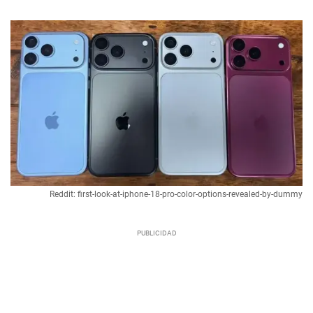
Reddit: first-look-at-iphone-18-pro-color-options-revealed-by-dummy