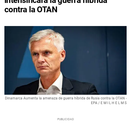
intensificará la guerra híbrida
contra la OTAN
Dinamarca Aumenta la amenaza de guerra híbrida de Rusia contra la OTAN -
EPA / E M I L H E L M S​​