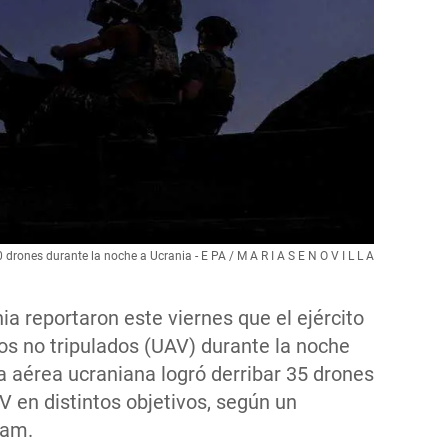
 drones durante la noche a Ucrania - E PA / M A R I A S E N O V I L L A​
a reportaron este viernes que el ejército
os no tripulados (UAV) durante la noche
a aérea ucraniana logró derribar 35 drones
V en distintos objetivos, según un
ram.