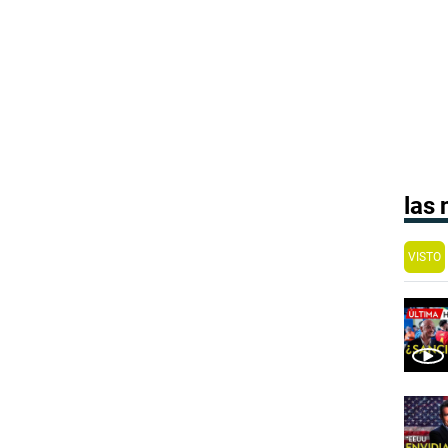
las
VISTO