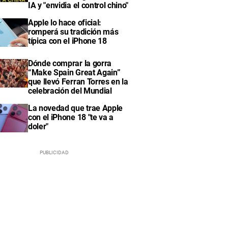
IA y "envidia el control chino"
Apple lo hace oficial:
romperá su tradición más
típica con el iPhone 18
Dónde comprar la gorra
“Make Spain Great Again”
que llevó Ferran Torres en la
celebración del Mundial
La novedad que trae Apple
con el iPhone 18 "te va a
doler"