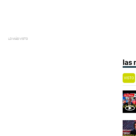
las
VISTO