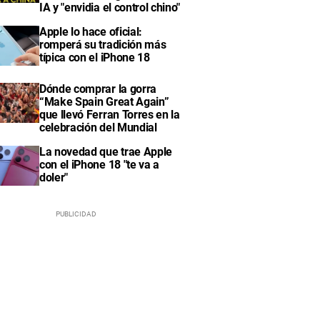
IA y "envidia el control chino"
Apple lo hace oficial:
romperá su tradición más
típica con el iPhone 18
Dónde comprar la gorra
“Make Spain Great Again”
que llevó Ferran Torres en la
celebración del Mundial
La novedad que trae Apple
con el iPhone 18 "te va a
doler"