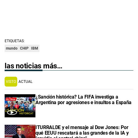
ETIQUETAS:
mundo
CHIP
IBM
las noticias más…
VISTO
ACTUAL
¿Sanción histórica? La FIFA investiga a
Argentina por agresiones e insultos a España
ITURRALDE y el mensaje al Dow Jones: Por
qué EEUU rescatará a las grandes de la IA y