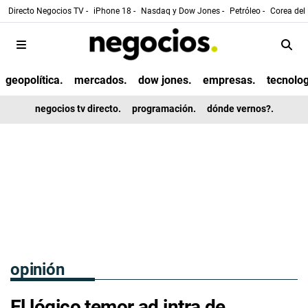
Directo Negocios TV -
iPhone 18 -
Nasdaq y Dow Jones -
Petróleo -
Corea del 
geopolítica.
mercados.
dow jones.
empresas.
tecnolog
negocios tv directo.
programación.
dónde vernos?.
opinión
El lógico temor ad intra de