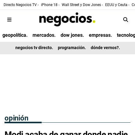
Directo Negocios TV -
iPhone 18 -
Wall Street y Dow Jones -
EEUU y Ceuta -
Co
geopolítica.
mercados.
dow jones.
empresas.
tecnolog
negocios tv directo.
programación.
dónde vernos?.
opinión
Modi acaba de ganar donde nadie