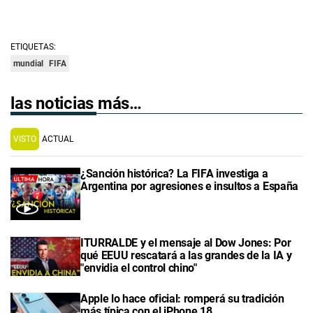
ETIQUETAS:
mundial
FIFA
las noticias más…
VISTO
ACTUAL
¿Sanción histórica? La FIFA investiga a
Argentina por agresiones e insultos a España
ITURRALDE y el mensaje al Dow Jones: Por
qué EEUU rescatará a las grandes de la IA y
"envidia el control chino"
Apple lo hace oficial: romperá su tradición
más típica con el iPhone 18