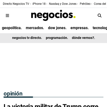
Directo Negocios TV -
iPhone 18 -
Nasdaq y Dow Jones -
Petróleo -
Corea del 
geopolítica.
mercados.
dow jones.
empresas.
tecnolog
negocios tv directo.
programación.
dónde vernos?.
opinión
La victoria militar de Trump corre