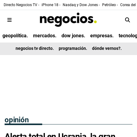
Directo Negocios TV -
iPhone 18 -
Nasdaq y Dow Jones -
Petróleo -
Corea del 
geopolítica.
mercados.
dow jones.
empresas.
tecnolog
negocios tv directo.
programación.
dónde vernos?.
opinión
Alerta total en Ucrania, la gran