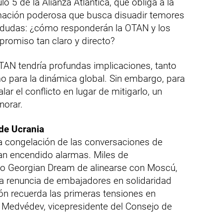
ulo 5 de la Alianza Atlántica, que obliga a la
rmación poderosa que busca disuadir temores
ea dudas: ¿cómo responderán la OTAN y los
romiso tan claro y directo?
OTAN tendría profundas implicaciones, tanto
o para la dinámica global. Sin embargo, para
r el conflicto en lugar de mitigarlo, un
norar.
 de Ucrania
la congelación de las conversaciones de
an encendido alarmas. Miles de
do Georgian Dream de alinearse con Moscú,
la renuncia de embajadores en solidaridad
ón recuerda las primeras tensiones en
i Medvédev, vicepresidente del Consejo de