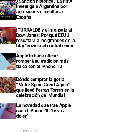
¿Sanción histórica? La FIFA
investiga a Argentina por
agresiones e insultos a
España
ITURRALDE y el mensaje al
Dow Jones: Por qué EEUU
rescatará a las grandes de la
IA y "envidia el control chino"
Apple lo hace oficial:
romperá su tradición más
típica con el iPhone 18
Dónde comprar la gorra
“Make Spain Great Again”
que llevó Ferran Torres en la
celebración del Mundial
La novedad que trae Apple
con el iPhone 18 "te va a
doler"