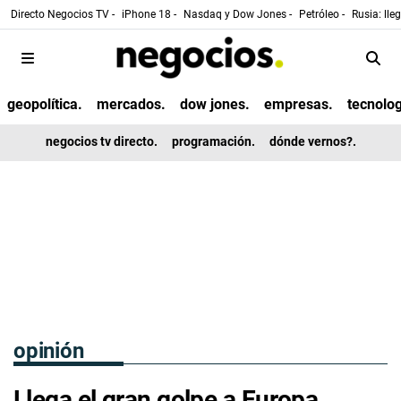
Directo Negocios TV -
iPhone 18 -
Nasdaq y Dow Jones -
Petróleo -
Rusia: lle
geopolítica.
mercados.
dow jones.
empresas.
tecnolog
negocios tv directo.
programación.
dónde vernos?.
opinión
Llega el gran golpe a Europa,