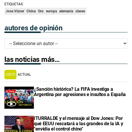
ETIQUETAS:
Jose Vizner
China
Oro
europa
alemania
claves
autores de opinión
las noticias más…
VISTO
ACTUAL
¿Sanción histórica? La FIFA investiga a
Argentina por agresiones e insultos a España
ITURRALDE y el mensaje al Dow Jones: Por
qué EEUU rescatará a las grandes de la IA y
"envidia el control chino"