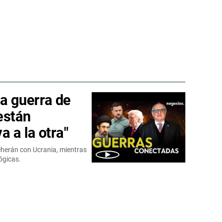
a guerra de
 están
a a la otra"
Teherán con Ucrania, mientras
lógicas.