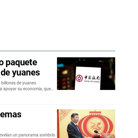
o paquete
s de yuanes
 billones de yuanes
ara apoyar su economía, que…
blemas
revelan un panorama sombrío