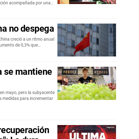
flación acompañada por una…
na no despega
China creció a un ritmo anual
 aumento de 0,3% que…
na se mantiene
 en mayo, pero la subyacente
ás medidas para incrementar
recuperación