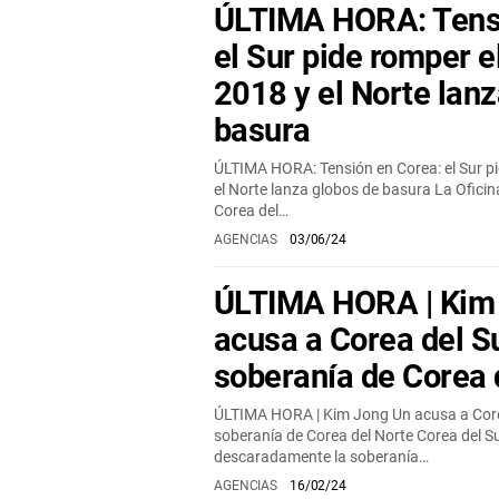
ÚLTIMA HORA: Tensi
el Sur pide romper e
2018 y el Norte lan
basura
ÚLTIMA HORA: Tensión en Corea: el Sur pi
el Norte lanza globos de basura La Ofici
Corea del…
AGENCIAS
03/06/24
ÚLTIMA HORA | Kim
acusa a Corea del Su
soberanía de Corea 
ÚLTIMA HORA | Kim Jong Un acusa a Corea 
soberanía de Corea del Norte Corea del S
descaradamente la soberanía…
AGENCIAS
16/02/24