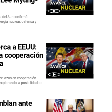
e Lee Myung-
a del Sur confirmó
rgía nuclear, defensa y
erca a EEUU:
la cooperación
ca
ece lazos en cooperación
explorando la posibilidad de
mblan ante