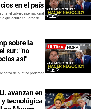
cios en el país
gitar el tablero internacional
e lo que ocurre en Corea del
p sobre la
l sur: "no
cios así"
de corea del sur: "no podemos
UU. avanzan en
 y tecnológica