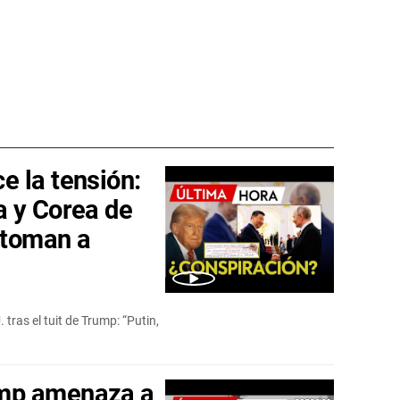
 la tensión:
a y Corea de
 toman a
tras el tuit de Trump: “Putin,
mp amenaza a