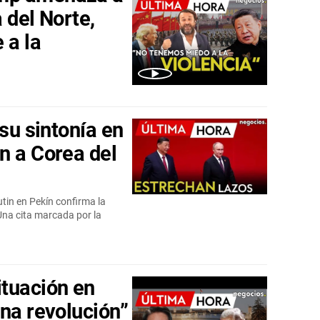
 del Norte,
 a la
 su sintonía en
n a Corea del
utin en Pekín confirma la
Una cita marcada por la
tuación en
una revolución”