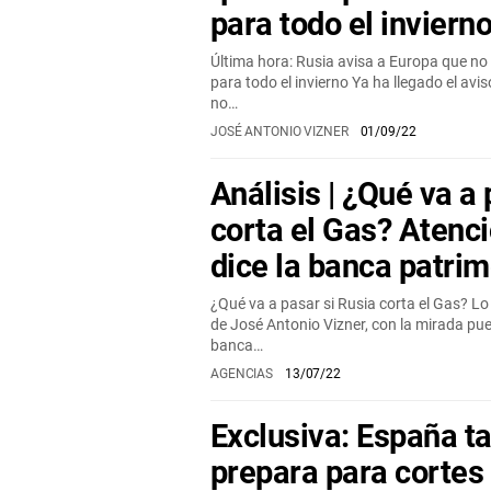
para todo el inviern
Última hora: Rusia avisa a Europa que no 
para todo el invierno Ya ha llegado el a
no…
JOSÉ ANTONIO VIZNER
01/09/22
Análisis | ¿Qué va a
corta el Gas? Atenci
dice la banca patrim
¿Qué va a pasar si Rusia corta el Gas? L
de José Antonio Vizner, con la mirada pues
banca…
AGENCIAS
13/07/22
Exclusiva: España t
prepara para cortes