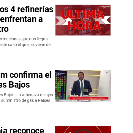
os 4 refinerías
 enfrentan a
tro
ormaciones que nos llegan
 este caso el que proviene de
om confirma el
es Bajos
ses Bajos. La amenaza de ayer
 suministro de gas a Países
nia reconoce