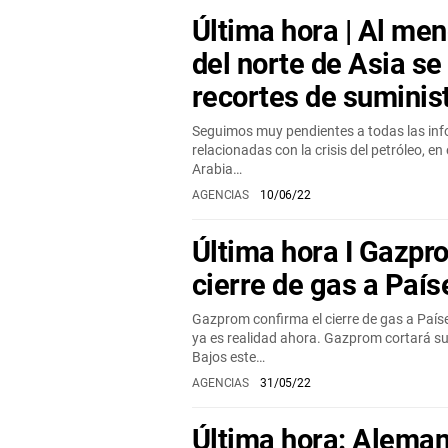
Última hora | Al men
del norte de Asia se
recortes de suminis
Seguimos muy pendientes a todas las inf
relacionadas con la crisis del petróleo, en
Arabia…
AGENCIAS
10/06/22
Última hora I Gazpr
cierre de gas a País
Gazprom confirma el cierre de gas a Paí
ya es realidad ahora. Gazprom cortará su
Bajos este…
AGENCIAS
31/05/22
Última hora: Alema