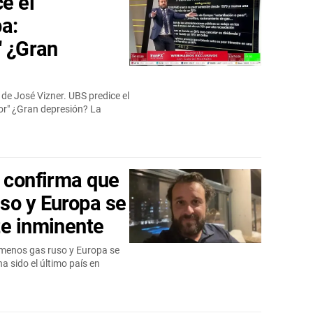
ce el
a:
" ¿Gran
de José Vizner. UBS predice el
eor" ¿Gran depresión? La
a confirma que
so y Europa se
te inminente
 menos gas ruso y Europa se
a sido el último país en