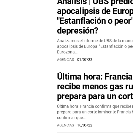
Análisis | UBS predi
apocalipsis de Europ
"Estanflación o peor
depresión?
Analizamos el informe de UBS de la mano 
apocalipsis de Europa: "Estanflación o p
Eurozona…
AGENCIAS
01/07/22
Última hora: Franci
recibe menos gas ru
prepara para un cor
Última hora: Francia confirma que recibe
prepara para un corte inminente Francia h
confirmar que…
AGENCIAS
16/06/22