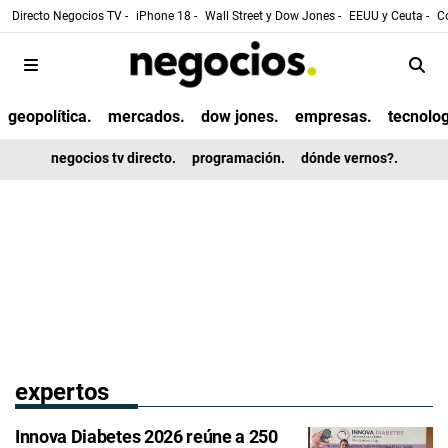
Directo Negocios TV -
iPhone 18 -
Wall Street y Dow Jones -
EEUU y Ceuta -
Co
geopolítica.
mercados.
dow jones.
empresas.
tecnolog
negocios tv directo.
programación.
dónde vernos?.
expertos
Innova Diabetes 2026 reúne a 250