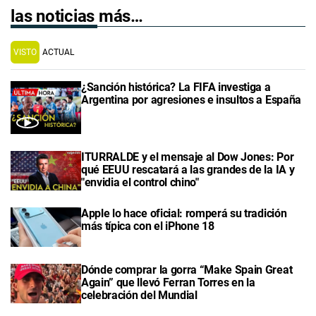
las noticias más…
VISTO
ACTUAL
¿Sanción histórica? La FIFA investiga a
Argentina por agresiones e insultos a España
ITURRALDE y el mensaje al Dow Jones: Por
qué EEUU rescatará a las grandes de la IA y
"envidia el control chino"
Apple lo hace oficial: romperá su tradición
más típica con el iPhone 18
Dónde comprar la gorra “Make Spain Great
Again” que llevó Ferran Torres en la
celebración del Mundial