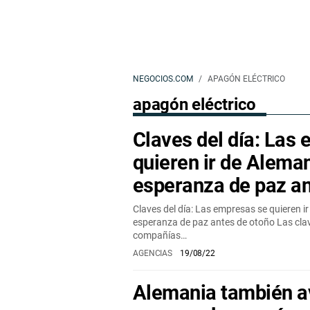
NEGOCIOS.COM
APAGÓN ELÉCTRICO
apagón eléctrico
Claves del día: Las
quieren ir de Aleman
esperanza de paz an
Claves del día: Las empresas se quieren ir
esperanza de paz antes de otoño Las clave
compañías…
AGENCIAS
19/08/22
Alemania también a