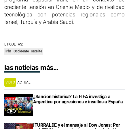
creciente tensión en Oriente Medio y de rivalidad
tecnológica con potencias regionales como
Israel, Turquía y Arabia Saudí.
ETIQUETAS:
irán
Occidente
satelite
las noticias más…
VISTO
ACTUAL
¿Sanción histórica? La FIFA investiga a
Argentina por agresiones e insultos a España
ITURRALDE y el mensaje al Dow Jones: Por