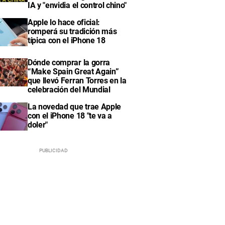
IA y "envidia el control chino"
Apple lo hace oficial:
romperá su tradición más
típica con el iPhone 18
Dónde comprar la gorra
“Make Spain Great Again”
que llevó Ferran Torres en la
celebración del Mundial
La novedad que trae Apple
con el iPhone 18 "te va a
doler"