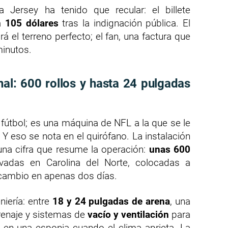
 Jersey ha tenido que recular: el billete
 a
105 dólares
tras la indignación pública. El
drá el terreno perfecto; el fan, una factura que
minutos.
nal: 600 rollos y hasta 24 pulgadas
 fútbol; es una máquina de NFL a la que se le
. Y eso se nota en el quirófano. La instalación
na cifra que resume la operación:
unas 600
vadas en Carolina del Norte, colocadas a
 cambio en apenas dos días.
niería: entre
18 y 24 pulgadas de arena
, una
renaje y sistemas de
vacío y ventilación
para
a en una esponja cuando el clima aprieta. La