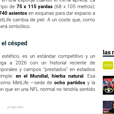
ampo de
75 x 115 yardas
(68 x 105 metros):
740 asientos
en esquinas para dar espacio a
etLife cambia de piel. A un coste que, como
será simbólico.
 el césped
las
estético, es un estándar competitivo y un
lega a 2026 con un historial reciente de
VISTO
mporales y campos “prestados” en estadios
simple:
en el Mundial, hierba natural
. Esa
s como MetLife —sede de
ocho partidos
y la
ión que en una NFL normal no tendría sentido