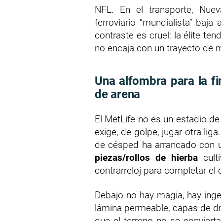
NFL. En el transporte, Nueva
ferroviario “mundialista” baja
contraste es cruel: la élite ten
no encaja con un trayecto de 
Una alfombra para la fi
de arena
El MetLife no es un estadio de
exige, de golpe, jugar otra liga
de césped ha arrancado con u
piezas/rollos de hierba
culti
contrarreloj para completar el
Debajo no hay magia, hay inge
lámina permeable, capas de d
que el terreno no se conviert