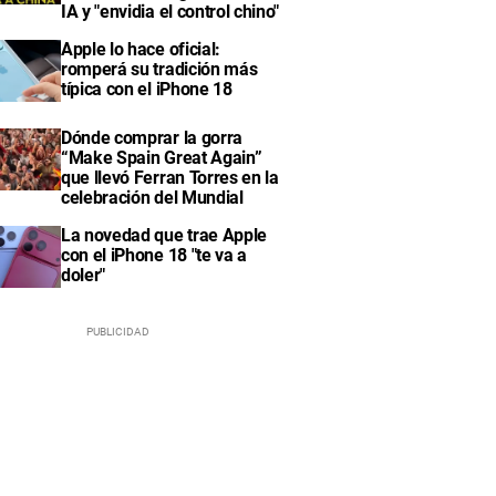
IA y "envidia el control chino"
Apple lo hace oficial:
romperá su tradición más
típica con el iPhone 18
Dónde comprar la gorra
“Make Spain Great Again”
que llevó Ferran Torres en la
celebración del Mundial
La novedad que trae Apple
con el iPhone 18 "te va a
doler"