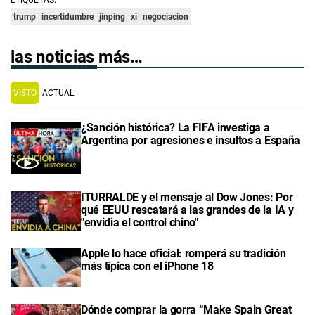
trump
incertidumbre
jinping
xi
negociacion
las noticias más…
VISTO
ACTUAL
¿Sanción histórica? La FIFA investiga a
Argentina por agresiones e insultos a España
ITURRALDE y el mensaje al Dow Jones: Por
qué EEUU rescatará a las grandes de la IA y
"envidia el control chino"
Apple lo hace oficial: romperá su tradición
más típica con el iPhone 18
Dónde comprar la gorra “Make Spain Great