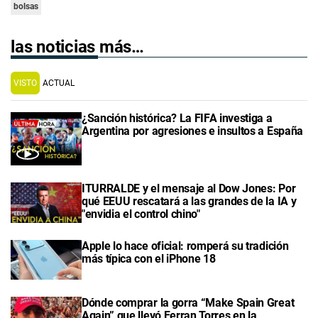
bolsas
las noticias más…
VISTO
ACTUAL
¿Sanción histórica? La FIFA investiga a
Argentina por agresiones e insultos a España
ITURRALDE y el mensaje al Dow Jones: Por
qué EEUU rescatará a las grandes de la IA y
"envidia el control chino"
Apple lo hace oficial: romperá su tradición
más típica con el iPhone 18
Dónde comprar la gorra “Make Spain Great
Again” que llevó Ferran Torres en la